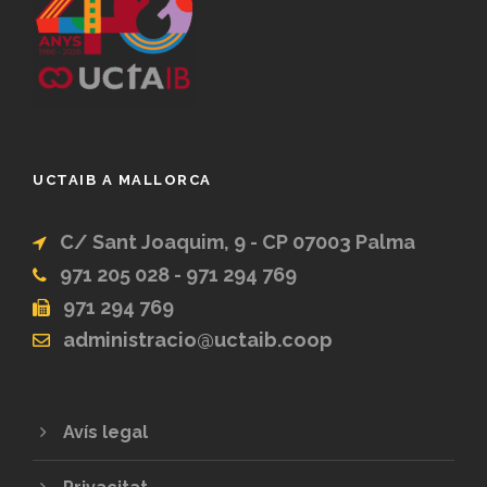
UCTAIB A MALLORCA
C/ Sant Joaquim, 9 - CP 07003 Palma
971 205 028 - 971 294 769
971 294 769
administracio@uctaib.coop
Avís legal