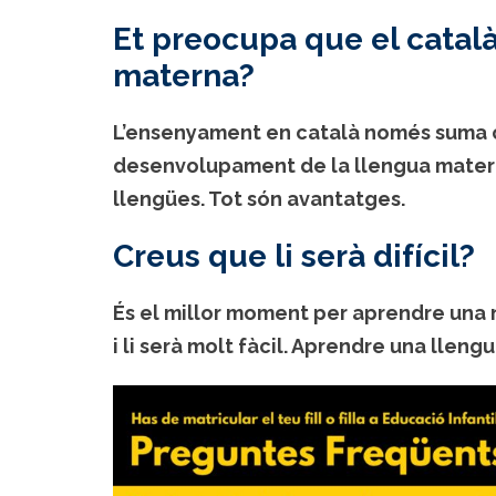
Et preocupa que el català
materna?
L’ensenyament en català només suma op
desenvolupament de la llengua materna
llengües. Tot són avantatges.
Creus que li serà difícil?
És el millor moment per aprendre una n
i li serà molt fàcil. Aprendre una llen