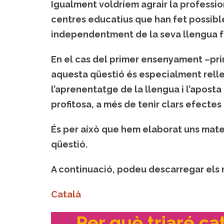
Igualment
voldríem agrair la professio
centres educatius
que han fet possible
independentment de la seva llengua fa
En el cas del primer ensenyament
–pri
aquesta qüestió és especialment rellev
l’aprenentatge de la llengua i l’apost
profitosa
, a més de tenir clars efectes
És per això que hem elaborat uns
mater
qüestió
.
A continuació, podeu descarregar els 
Català
Per què triaré cat