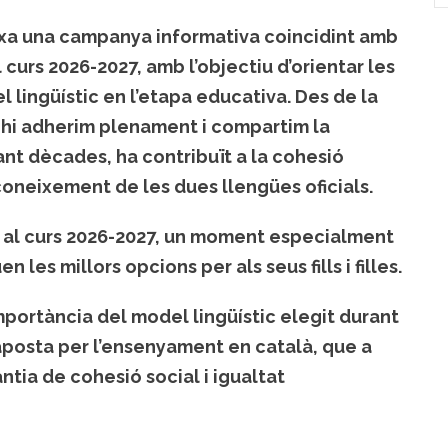
rxa una campanya informativa coincidint amb
l curs 2026-2027, amb l’objectiu d’orientar les
 lingüístic en l’etapa educativa. Des de la
 hi adherim plenament i compartim la
nt dècades, ha contribuït a la cohesió
l coneixement de les dues llengües oficials.
 al curs 2026-2027
, un moment especialment
 les millors opcions per als seus fills i filles.
mportància del model lingüístic elegit durant
 aposta per l’ensenyament en català
, que a
tia de cohesió social i igualtat