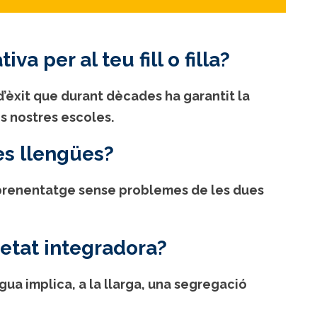
va per al teu fill o filla?
’èxit que durant dècades ha garantit la
es nostres escoles.
es llengües?
aprenentatge sense problemes de les dues
ietat integradora?
gua implica, a la llarga, una segregació