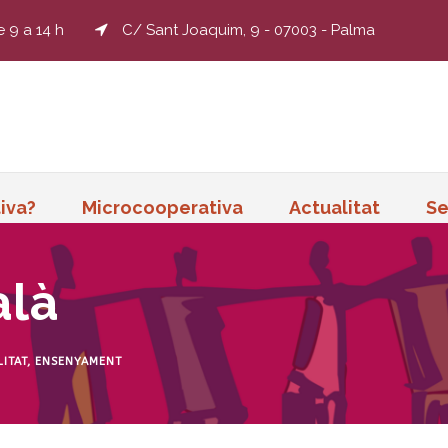
e 9 a 14 h
C/ Sant Joaquim, 9 - 07003 - Palma
iva?
Microcooperativa
Actualitat
Se
alà
ITAT
,
ENSENYAMENT