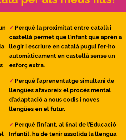
un
✓
Perquè la proximitat entre català i
castellà permet que l’infant que aprèn a
ia
llegir i escriure en català pugui fer-ho
automàticament en castellà sense un
s
esforç extra.
✓
Perquè l’aprenentatge simultani de
llengües afavoreix el procés mental
d’adaptació a nous codis i noves
llengües en el futur.
✓
Perquè l’infant, al final de l’Educació
el
Infantil, ha de tenir assolida la llengua