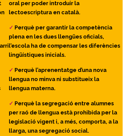
t
oral per poder introduir la
ón
lectoescriptura en català.
✓
Perquè per garantir la competència
plena en les dues llengües oficials,
arri
l’escola ha de compensar les diferències
lingüístiques inicials.
✓
Perquè l’aprenentatge d’una nova
llengua no minva ni substitueix la
s
llengua materna.
✓
Perquè la segregació entre alumnes
per raó de llengua està prohibida per la
legislació vigent i, a més, comporta, a la
llarga, una segregació social.