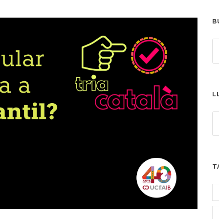
B
L
T