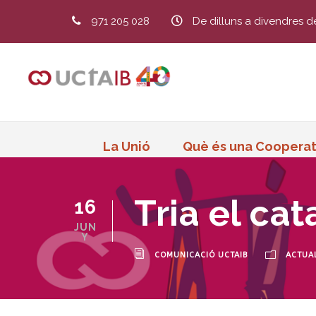
971 205 028
De dilluns a divendres d
La Unió
Què és una Cooperat
Tria el cat
16
JUN
Y
COMUNICACIÓ UCTAIB
ACTUAL