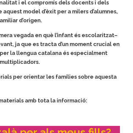
nalitat i el compromís dels docents i dels
 aquest model d’èxit per a milers d’alumnes,
miliar d’origen.
mera vegada en què l’infant és escolaritzat–
ant, ja que es tracta d’un
moment crucial en
a per la llengua catalana és especialment
 multiplicadors.
ials per orientar les famílies sobre aquesta
materials amb tota la informació:
alà per als meus fills?