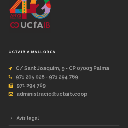
UCTAIB A MALLORCA
C/ Sant Joaquim, 9 - CP 07003 Palma
971 205 028 - 971 294 769
971 294 769
administracio@uctaib.coop
Avís legal