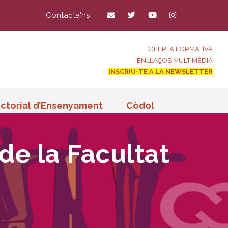
Contacta'ns
OFERTA FORMATIVA
ENLLAÇOS MULTIMÈDIA
INSCRIU-TE A LA NEWSLETTER
ctorial d’Ensenyament
Còdol
 de la Facultat