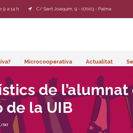
e 9 a 14 h
C/ Sant Joaquim, 9 - 07003 - Palma
iva?
Microcooperativa
Actualitat
Se
ístics de l’alumnat
 de la UIB
ITAT