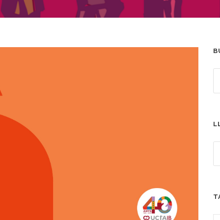
B
L
T