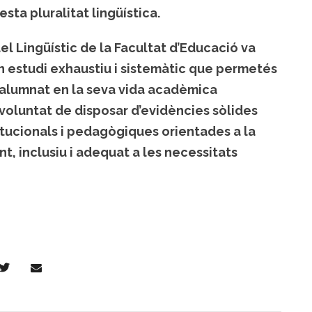
uesta pluralitat lingüística.
l Lingüístic de la Facultat d’Educació va
un estudi exhaustiu i sistemàtic que permetés
 l’alumnat en la seva vida acadèmica
 voluntat de disposar d’evidències sòlides
titucionals i pedagògiques orientades a la
t, inclusiu i adequat a les necessitats