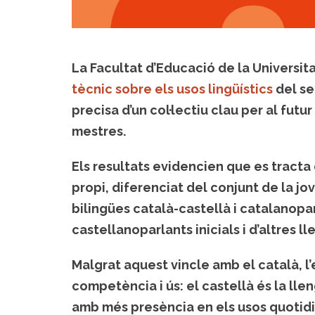
La Facultat d’Educació de la Universita
tècnic sobre els usos lingüístics
del se
precisa d’un col·lectiu clau per al futu
mestres.
Els resultats evidencien que es tracta 
propi, diferenciat del conjunt de la jo
bilingües català-castellà i catalanopa
castellanoparlants inicials i d’altres l
Malgrat aquest vincle amb el català, l
competència i ús: el castellà és la ll
amb més presència en els usos quotidi