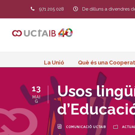
971 205 028
De dilluns a divendres d
La Unió
Què és una Cooperat
Usos lingü
13
MAI
G
d’Educació
COMUNICACIÓ UCTAIB
ACTUAL