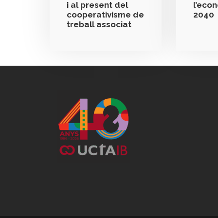
i al present del
l’eco
cooperativisme de
2040
treball associat