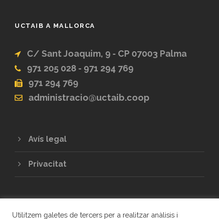
UCTAIB A MALLORCA
C/ Sant Joaquim, 9 - CP 07003 Palma
971 205 028 - 971 294 769
971 294 769
administracio@uctaib.coop
Avís legal
Privacitat
Utilitzem galetes de tercers per a realitzar anàlisis i