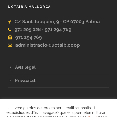
UCTAIB A MALLORCA
C/ Sant Joaquim, 9 - CP 07003 Palma
971 205 028 - 971 294 769
971 294 769
administracio@uctaib.coop
Avís legal
Privacitat
Utilitzem galetes de tercers per a realitzar anàlisis i
estadístiques d’ús i navegació que ens permeten millorar