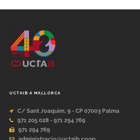
UCTAIB A MALLORCA
C/ Sant Joaquim, 9 - CP 07003 Palma
971 205 028 - 971 294 769
971 294 769
administracio@uctaib.coop