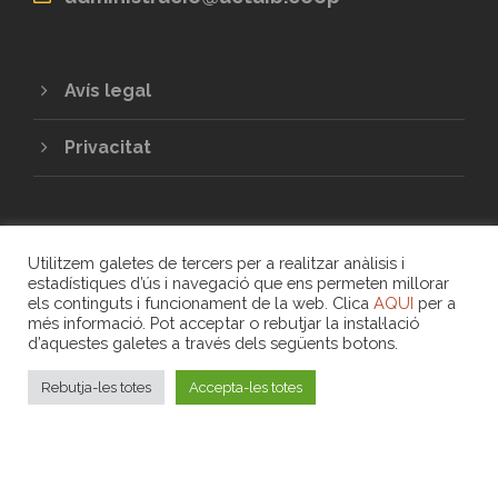
Avís legal
Privacitat
Utilitzem galetes de tercers per a realitzar anàlisis i
estadístiques d’ús i navegació que ens permeten millorar
els continguts i funcionament de la web. Clica
AQUI
per a
més informació. Pot acceptar o rebutjar la instal·lació
COPYRIGHT 2020 - UNIÓ DE COOPERATIVES
d’aquestes galetes a través dels següents botons.
DE TREBALL ASSOCIAT DE LES ILLES
BALEARS
Rebutja-les totes
Accepta-les totes