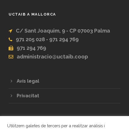
UCTAIB A MALLORCA
C/ Sant Joaquim, 9 - CP 07003 Palma
971 205 028 - 971 294 769
971 294 769
administracio@uctaib.coop
Avís legal
Privacitat
Utilitzem galetes de tercers per a realitzar anàlisis i