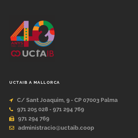
UCTAIB A MALLORCA
C/ Sant Joaquim, 9 - CP 07003 Palma
971 205 028 - 971 294 769
971 294 769
administracio@uctaib.coop