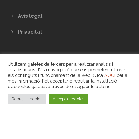
Avís legal
Privacitat
Utilitzem galetes de tercers per a realitzar anàlisis i
estadístiques d’ús i navegació que ens permeten millorar
els continguts i funcionament de la web. Clica
AQUI
per a
més informació. Pot acceptar o rebutjar la instal·lació
COPYRIGHT 2020 - UNIÓ DE COOPERATIVES
d’aquestes galetes a través dels següents botons.
DE TREBALL ASSOCIAT DE LES ILLES
BALEARS
Rebutja-les totes
Accepta-les totes