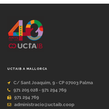
UCTAIB A MALLORCA
C/ Sant Joaquim, 9 - CP 07003 Palma
971 205 028 - 971 294 769
971 294 769
administracio@uctaib.coop