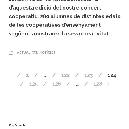
d’aquesta edició del nostre concert
cooperatiu. 280 alumnes de distintes edats
de les cooperatives d’ensenyament
següents mostraren la seva creativitat...
ACTUALITAT
,
NOTÍCIES
1
…
122
123
124
125
126
…
128
BUSCAR