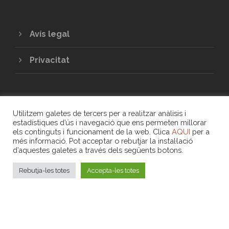
Avís legal
Privacitat
Utilitzem galetes de tercers per a realitzar anàlisis i
estadístiques d’ús i navegació que ens permeten millorar
els continguts i funcionament de la web. Clica
AQUI
per a
més informació. Pot acceptar o rebutjar la instal·lació
COPYRIGHT 2020 - UNIÓ DE COOPERATIVES
d’aquestes galetes a través dels següents botons.
DE TREBALL ASSOCIAT DE LES ILLES
BALEARS
Rebutja-les totes
Accepta-les totes