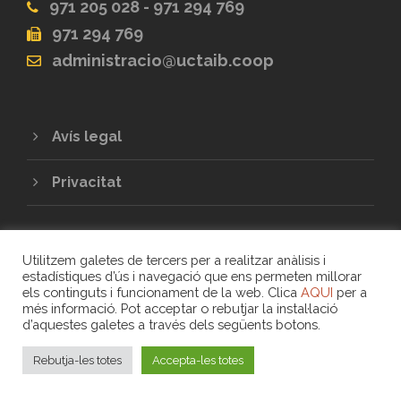
971 205 028 - 971 294 769
971 294 769
administracio@uctaib.coop
Avís legal
Privacitat
Utilitzem galetes de tercers per a realitzar anàlisis i
estadístiques d’ús i navegació que ens permeten millorar
els continguts i funcionament de la web. Clica
AQUI
per a
més informació. Pot acceptar o rebutjar la instal·lació
d’aquestes galetes a través dels següents botons.
COPYRIGHT 2020 - UNIÓ DE COOPERATIVES
DE TREBALL ASSOCIAT DE LES ILLES
Rebutja-les totes
Accepta-les totes
BALEARS