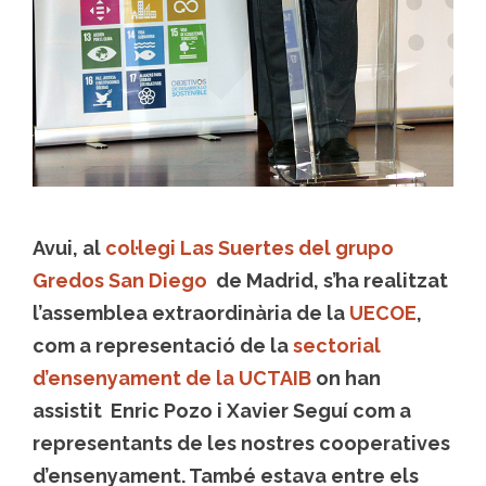
Avui, al
col·legi Las Suertes del grupo
Gredos San Diego
de Madrid, s’ha realitzat
l’assemblea extraordinària de la
UECOE
,
com a representació de la
sectorial
d’ensenyament de la UCTAIB
on han
assistit Enric Pozo i Xavier Seguí com a
representants de les nostres cooperatives
d’ensenyament. També estava entre els