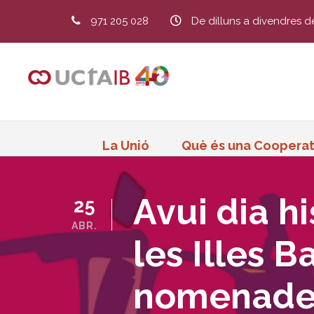
971 205 028
De dilluns a divendres d
La Unió
Què és una Cooperat
Avui dia hi
25
ABR.
les Illes B
nomenades