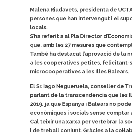
Malena Riudavets, presidenta de UCTAIB
persones que han intervengut i el supo
locals.
S’ha referit a al Pla Director d’Econo
que, amb les 27 mesures que contempl
També ha destacat l’aprovació de la n
a les cooperatives petites, felicitant-
microcooperatives a les Illes Balears.
El Sr. Iago Negueruela, conseller de Tr
parlant de la transcendència que les I
2019, ja que Espanya i Balears no pod
econòmiques i socials sense comptar
Cal teixir una xarxa per vertebrar la s
i de treball conjunt. Gràcies a la col·