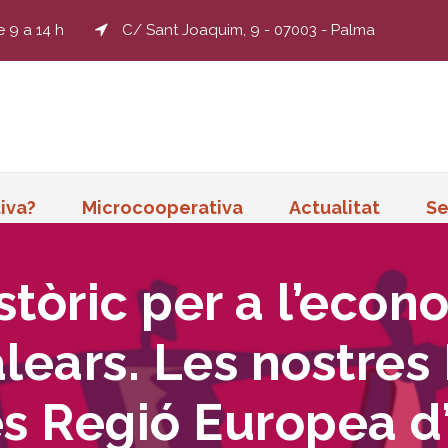
e 9 a 14 h
C/ Sant Joaquim, 9 - 07003 - Palma
iva?
Microcooperativa
Actualitat
Se
stòric per a l’econ
alears. Les nostres 
 Regió Europea d