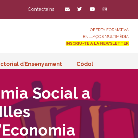
Contacta'ns
OFERTA FORMATIVA
ENLLAÇOS MULTIMÈDIA
INSCRIU-TE A LA NEWSLETTER
ctorial d’Ensenyament
Còdol
omia Social a
Illes
’Economia