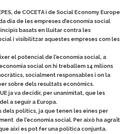
EPES, de COCETA i de Social Economy Europe
ada dia de les empreses d’economia social
incipis basats en lluitar contra les
ocial i visibilitzar aquestes empreses com les
er el potencial de l’economia social, a
’economia social on hi treballem 14 milions
ocràtics, socialment responsables i on la
 per sobre dels resultats econòmics.
 UE ja va decidir, per unanimitat, que les
el a seguir a Europa.
 dels polítics, ja que tenen les eines per
nt de l’economia social. Per això ha agraït
que així es pot fer una política conjunta.