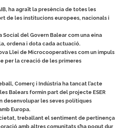
, ha agraït la presència de totes les
rt de les institucions europees, nacionals i
mia Social del Govern Balear com una eina
a, ordena i dota cada actuació.
ova Llei de Microcooperatives com un impuls
se per la creació de les primeres
eball, Comerç i Indústria ha tancat l’acte
lles Balears formin part del projecte ESER
en desenvolupar les seves polítiques
 amb Europa.
ocietat, treballant el sentiment de pertinença
laboració amb altres comunitats s’ha pogut dur