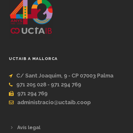
UCTAIB A MALLORCA
C/ Sant Joaquim, 9 - CP 07003 Palma
971 205 028 - 971 294 769
971 294 769
administracio@uctaib.coop
Avís legal