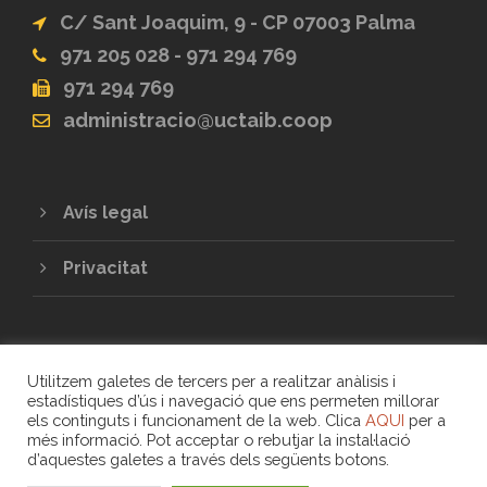
C/ Sant Joaquim, 9 - CP 07003 Palma
971 205 028 - 971 294 769
971 294 769
administracio@uctaib.coop
Avís legal
Privacitat
Utilitzem galetes de tercers per a realitzar anàlisis i
estadístiques d’ús i navegació que ens permeten millorar
els continguts i funcionament de la web. Clica
AQUI
per a
més informació. Pot acceptar o rebutjar la instal·lació
COPYRIGHT 2020 - UNIÓ DE COOPERATIVES
d’aquestes galetes a través dels següents botons.
DE TREBALL ASSOCIAT DE LES ILLES