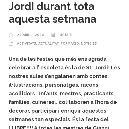
Jordi durant tota
aquesta setmana
20 ABRIL, 2020
UCTAIB
ACTIVITATS
,
ACTUALITAT
,
FORMACIÓ
,
NOTÍCIES
Una de les festes que més ens agrada
celebrar a l’ escoleta és la de St. Jordi! Les
nostres aules s’engalanen amb contes,
il•lustracions, personatges, racons
acollidors… Infants, mestres, practicants,
famílies, cuineres… col•laboren a l’hora de
decorar, participar i enriquir aquestes
setmanes tan especials. És la festa del
LLIBRE!!!! A totes les mestres de Gianni...