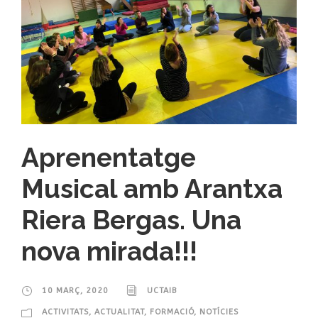
Aprenentatge
Musical amb Arantxa
Riera Bergas. Una
nova mirada!!!
10 MARÇ, 2020
UCTAIB
ACTIVITATS
,
ACTUALITAT
,
FORMACIÓ
,
NOTÍCIES