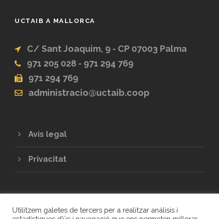
UCTAIB A MALLORCA
C/ Sant Joaquim, 9 - CP 07003 Palma
971 205 028 - 971 294 769
971 294 769
administracio@uctaib.coop
Avís legal
Privacitat
Utilitzem galetes de tercers per a realitzar anàlisis i
estadístiques d’ús i navegació que ens permeten millorar