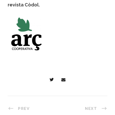
revista Còdol.
PREV
NEXT