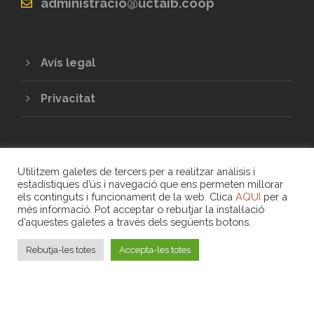
administracio@uctaib.coop
Avís legal
Privacitat
Utilitzem galetes de tercers per a realitzar anàlisis i
estadístiques d’ús i navegació que ens permeten millorar
els continguts i funcionament de la web. Clica
AQUI
per a
més informació. Pot acceptar o rebutjar la instal·lació
COPYRIGHT 2020 - UNIÓ DE COOPERATIVES
d’aquestes galetes a través dels següents botons.
DE TREBALL ASSOCIAT DE LES ILLES
BALEARS
Rebutja-les totes
Accepta-les totes