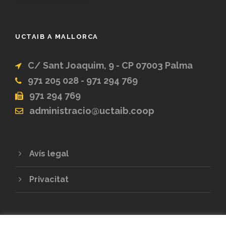
UCTAIB A MALLORCA
C/ Sant Joaquim, 9 - CP 07003 Palma
971 205 028 - 971 294 769
971 294 769
administracio@uctaib.coop
Avís legal
Privacitat