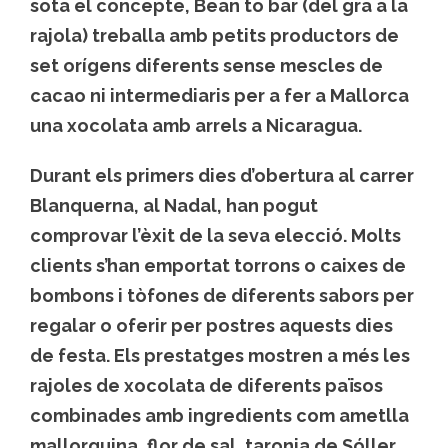
sota el concepte, Bean to bar (del gra a la
rajola) treballa amb petits productors de
set orígens diferents sense mescles de
cacao ni intermediaris per a fer a Mallorca
una xocolata amb arrels a Nicaragua.
Durant els primers dies d’obertura al carrer
Blanquerna, al Nadal, han pogut
comprovar l’èxit de la seva elecció. Molts
clients s’han emportat torrons o caixes de
bombons i tòfones de diferents sabors per
regalar o oferir per postres aquests dies
de festa. Els prestatges mostren a més les
rajoles de xocolata de diferents països
combinades amb ingredients com ametlla
mallorquina, flor de sal, taronja de Sóller,