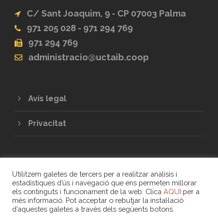
C/ Sant Joaquim, 9 - CP 07003 Palma
971 205 028 - 971 294 769
971 294 769
administracio@uctaib.coop
Avís legal
Privacitat
Utilitzem galetes de tercers per a realitzar anàlisis i
estadístiques d’ús i navegació que ens permeten millorar
els continguts i funcionament de la web. Clica
AQUI
per a
més informació. Pot acceptar o rebutjar la instal·lació
COPYRIGHT 2020 - UNIÓ DE COOPERATIVES
d’aquestes galetes a través dels següents botons.
DE TREBALL ASSOCIAT DE LES ILLES