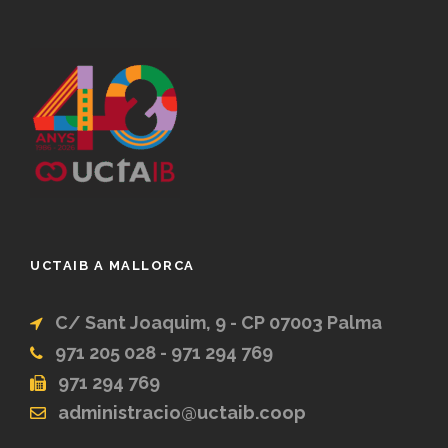
UCTAIB A MALLORCA
C/ Sant Joaquim, 9 - CP 07003 Palma
971 205 028 - 971 294 769
971 294 769
administracio@uctaib.coop