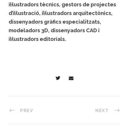
il·lustradors tècnics, gestors de projectes
d’il·lustració, il·lustradors arquitectònics,
dissenyadors gràfics especialitzats,
modeladors 3D, dissenyadors CAD i
il·lustradors editorials.
PREV
NEXT