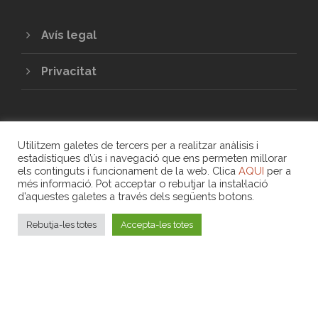
Avís legal
Privacitat
Utilitzem galetes de tercers per a realitzar anàlisis i
estadístiques d’ús i navegació que ens permeten millorar
els continguts i funcionament de la web. Clica
AQUI
per a
més informació. Pot acceptar o rebutjar la instal·lació
COPYRIGHT 2020 - UNIÓ DE COOPERATIVES
d’aquestes galetes a través dels següents botons.
DE TREBALL ASSOCIAT DE LES ILLES
BALEARS
Rebutja-les totes
Accepta-les totes