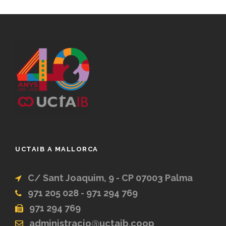
UCTAIB A MALLORCA
C/ Sant Joaquim, 9 - CP 07003 Palma
971 205 028 - 971 294 769
971 294 769
administracio@uctaib.coop