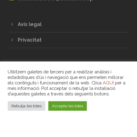
Avís legal
Privacitat
Utilitzem galetes de tercers per a realitzar anàlisis i
estadístiques d’ús i navegació que ens permeten millorar
els continguts i funcionament de la web. Clica
AQUI
per a
més informació. Pot acceptar o rebutjar la instal·lació
COPYRIGHT 2020 - UNIÓ DE COOPERATIVES
d’aquestes galetes a través dels següents botons.
DE TREBALL ASSOCIAT DE LES ILLES
BALEARS
Rebutja-les totes
Accepta-les totes