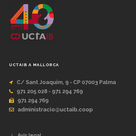
UCTAIB A MALLORCA
C/ Sant Joaquim, 9 - CP 07003 Palma
971 205 028 - 971 294 769
971 294 769
administracio@uctaib.coop
Avís legal