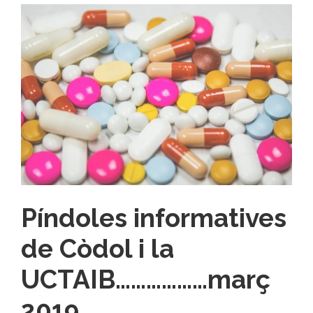
Píndoles informatives
de Còdol i la
UCTAIB………………març
2019