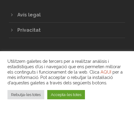
Avís legal
Privacitat
Utilitzem galetes de tercers per a realitzar anàlisis i
estadístiques d’ús i navegació que ens permeten millorar
els continguts i funcionament de la web. Clica
AQUI
per a
més informació. Pot acceptar o rebutjar la instal·lació
COPYRIGHT 2020 - UNIÓ DE COOPERATIVES
d’aquestes galetes a través dels següents botons.
DE TREBALL ASSOCIAT DE LES ILLES
BALEARS
Rebutja-les totes
Accepta-les totes