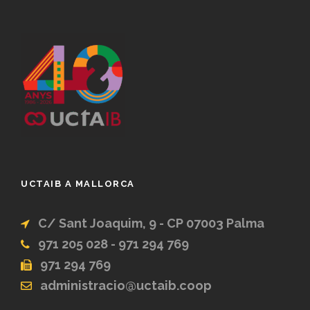
UCTAIB A MALLORCA
C/ Sant Joaquim, 9 - CP 07003 Palma
971 205 028 - 971 294 769
971 294 769
administracio@uctaib.coop