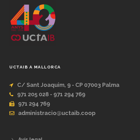
UCTAIB A MALLORCA
C/ Sant Joaquim, 9 - CP 07003 Palma
971 205 028 - 971 294 769
971 294 769
administracio@uctaib.coop
Avís legal