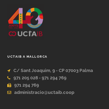
UCTAIB A MALLORCA
C/ Sant Joaquim, 9 - CP 07003 Palma
971 205 028 - 971 294 769
971 294 769
administracio@uctaib.coop