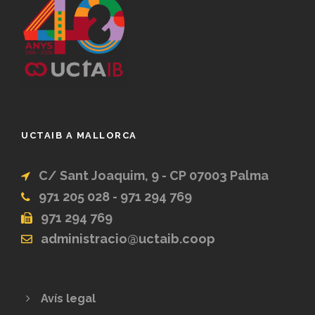
UCTAIB A MALLORCA
C/ Sant Joaquim, 9 - CP 07003 Palma
971 205 028 - 971 294 769
971 294 769
administracio@uctaib.coop
Avís legal