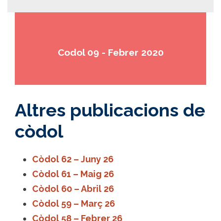
Codol 09 - Febrer 2020
Altres publicacions de
còdol
Còdol 62 – Juny 26
Còdol 61 – Maig 26
Còdol 60 – Abril 26
Còdol 59 – Març 26
Còdol 58 – Febrer 26