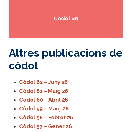
Codol 60
Altres publicacions de
còdol
Còdol 62 – Juny 26
Còdol 61 – Maig 26
Còdol 60 – Abril 26
Còdol 59 – Març 26
Còdol 58 – Febrer 26
Còdol 57 – Gener 26