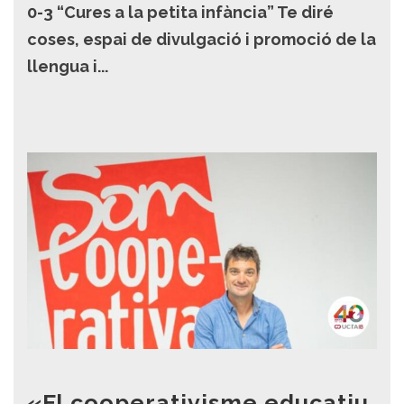
0-3 “Cures a la petita infància” Te diré
coses, espai de divulgació i promoció de la
llengua i...
«El cooperativisme educatiu