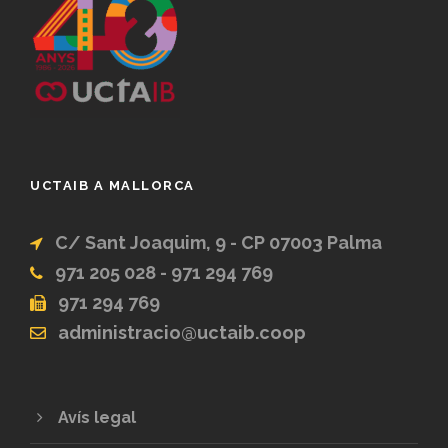
UCTAIB A MALLORCA
C/ Sant Joaquim, 9 - CP 07003 Palma
971 205 028 - 971 294 769
971 294 769
administracio@uctaib.coop
Avís legal