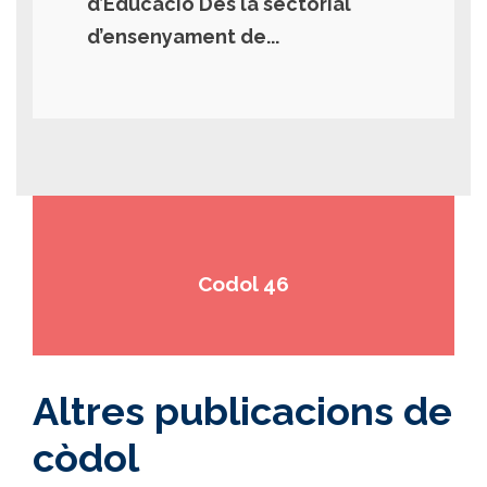
d’Educació Des la sectorial
d’ensenyament de...
Codol 46
Altres publicacions de
còdol