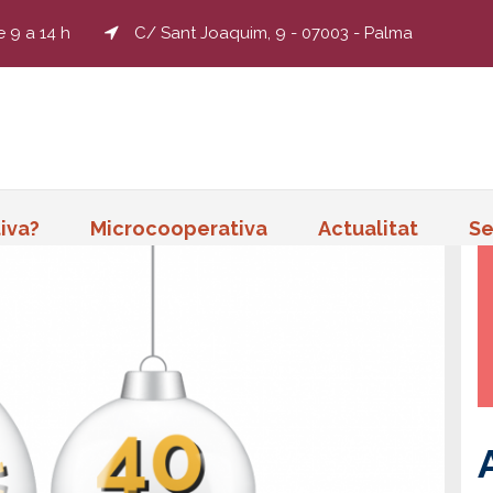
e 9 a 14 h
C/ Sant Joaquim, 9 - 07003 - Palma
iva?
Microcooperativa
Actualitat
Se