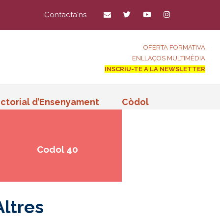
Contacta'ns
OFERTA FORMATIVA
ENLLAÇOS MULTIMÈDIA
INSCRIU-TE A LA NEWSLETTER
ctorial d’Ensenyament
Còdol
Codol 40
Altres