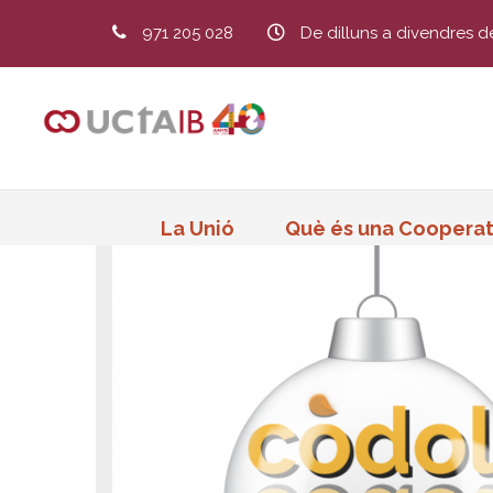
971 205 028
De dilluns a divendres d
La Unió
Què és una Cooperat