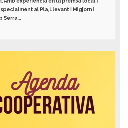
a. Amb experiència en la premsa local i
especialment al Pla,Llevant i Migjorn i
 Serra...