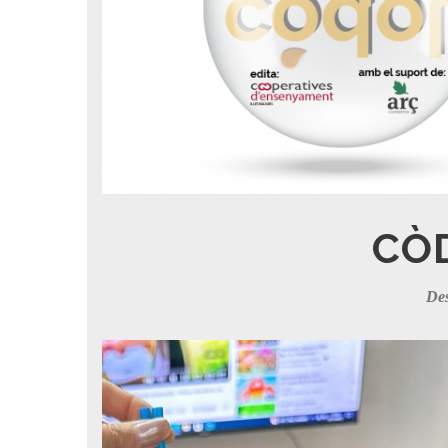
CÒ
De