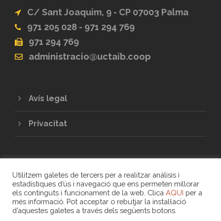
C/ Sant Joaquim, 9 - CP 07003 Palma
971 205 028 - 971 294 769
971 294 769
administracio@uctaib.coop
Avís legal
Privacitat
Utilitzem galetes de tercers per a realitzar anàlisis i
estadístiques d’ús i navegació que ens permeten millorar
els continguts i funcionament de la web. Clica
AQUI
per a
més informació. Pot acceptar o rebutjar la instal·lació
COPYRIGHT 2020 - UNIÓ DE COOPERATIVES
d’aquestes galetes a través dels següents botons.
DE TREBALL ASSOCIAT DE LES ILLES