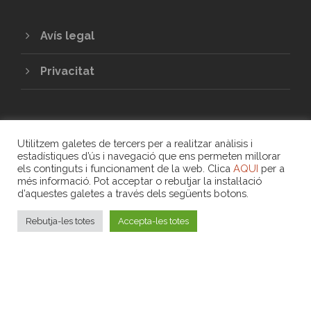
Avís legal
Privacitat
Utilitzem galetes de tercers per a realitzar anàlisis i
estadístiques d’ús i navegació que ens permeten millorar
els continguts i funcionament de la web. Clica
AQUI
per a
més informació. Pot acceptar o rebutjar la instal·lació
COPYRIGHT 2020 - UNIÓ DE COOPERATIVES
d’aquestes galetes a través dels següents botons.
DE TREBALL ASSOCIAT DE LES ILLES
BALEARS
Rebutja-les totes
Accepta-les totes