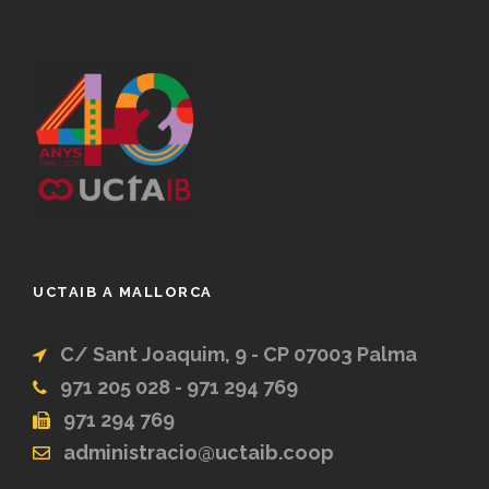
UCTAIB A MALLORCA
C/ Sant Joaquim, 9 - CP 07003 Palma
971 205 028 - 971 294 769
971 294 769
administracio@uctaib.coop