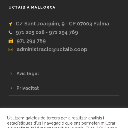
UCTAIB A MALLORCA
C/ Sant Joaquim, 9 - CP 07003 Palma
971 205 028 - 971 294 769
971 294 769
administracio@uctaib.coop
Avís legal
Privacitat
Utilitzem galetes de tercers per a realitzar anàlisis i
estadístiques d’ús i navegació que ens permeten millorar