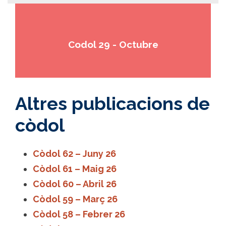
Codol 29 - Octubre
Altres publicacions de
còdol
Còdol 62 – Juny 26
Còdol 61 – Maig 26
Còdol 60 – Abril 26
Còdol 59 – Març 26
Còdol 58 – Febrer 26