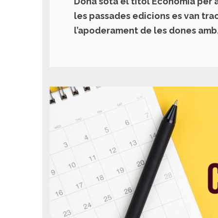
Dona sota el títol Economia per a 
les passades edicions es van trac
l’apoderament de les dones amb.