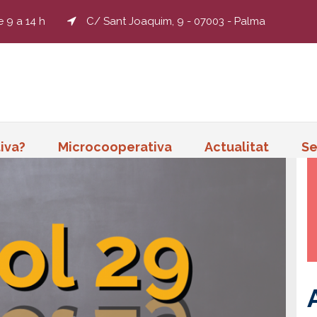
e 9 a 14 h
C/ Sant Joaquim, 9 - 07003 - Palma
iva?
Microcooperativa
Actualitat
Se