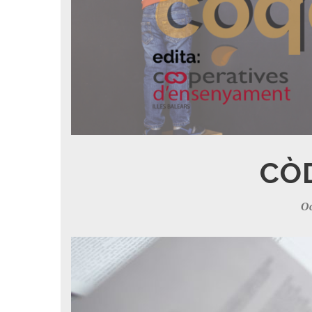
CÒ
Oc