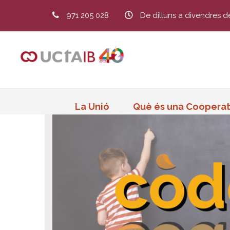
971 205 028
De dilluns a divendres d
La Unió
Què és una Cooperat